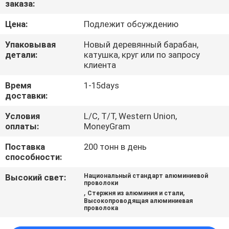
заказа:
КАЧЕСТВА
Цена:
Подлежит обсуждению
СВЯЖИТЕСЬ
Упаковывая
Новый деревянный барабан,
МЫ
детали:
катушка, круг или по запросу
клиента
Время
1-15days
НОВОСТИ
доставки:
Условия
L/C, T/T, Western Union,
СПРОСИТЕ
оплаты:
MoneyGram
ЦИТАТУ
Поставка
200 тонн в день
способности:
КАРТА
Высокий свет:
Национальный стандарт алюминиевой
проволоки
САЙТА
,
,
Стержня из алюминия и стали
Высокопроводящая алюминиевая
проволока
PRIVACY