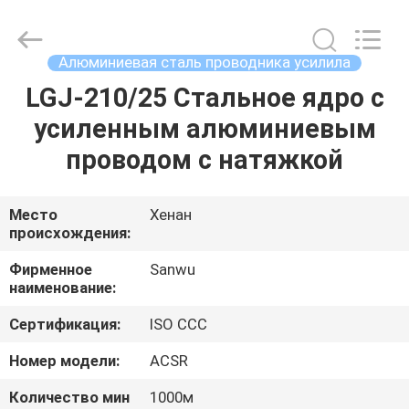
Luoyang
Sanwu
Cable
Co.,
Ltd.,.
Алюминиевая сталь проводника усилила
All
Rights
Reserved.
LGJ-210/25 Стальное ядро с
ДОМ
усиленным алюминиевым
ПРОДУКТЫ
проводом с натяжкой
О
Место
Хенан
происхождения:
НАС
Фирменное
Sanwu
наименование:
ПУТЕШЕСТВИЕ
Сертификация:
ISO CCC
ФАБРИКИ
Номер модели:
ACSR
ПРОВЕРКА
Количество мин
1000м