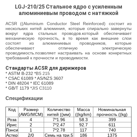
LGJ-210/25 Стальное ядро с усиленным
алюминиевым проводом с натяжкой
ACSR ((Aluminium Conductor Steel Reinforced) состоит из
нескольких нитей алюминия, которые спирально завернуты
вокруг ядра стальных проводов.который обеспечивает
механическую прочность, в то время как внешние слои
состоят из алюминиевых проводников, которые
обеспечивают отличную электрическую
проводимость.позволяет настраивать на основе конкретных
требований к прочности и проводимости.
Стандарты ACSR для дирижеров
* ASTM B-232 *
BS 215
* CSAC 61089 * AS/NZS 3607
* DIN 48204 * IEC 61089
* GB/T 1179 *
JIS C3110
Спецификации
Код
Размер
Количество
Масса
Номинальная
(AWG/MCM)
нитей ((мм)
((kg/km)
прочность ((kg)
Роза
4
7*1.96
58.3
399
Ирис
2
7*2.47
92.7
611
Пэнси
1
7*2.78
117
740
Астер
2/0
Семь на три.5
186
1375