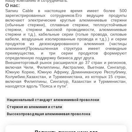
нашу компанию и сотрудничать.
О нас:
Sanwu Cable в настоящее время имеет более 500
зарегистрированных сотрудников.Его ведущие продукты
включают электрические круглые алюминиевые стержни
(обычные стержни), сплавные стержни, теплоустойчивые
стержни, стержни высокой проводимости, алюминиевые
стержни и т.д.), кабельные серии (голые провода, силовые
кабели, воздушные изолированные провода и т.д.).) и серии
продуктов из дезоксидированного алюминия (частицы
алюминия)Промышленная структура имеет очевидные
преимущества, и три серии продуктов формируют
определенную поддержку бизнеса друг друга.
Внешнеторговый рынок расширился до 37 стран и регионов,
включая Чили, Филиппины, Австралию, Вьетнам, Сингапур,
Южную Корею, Южную Африку, Доминиканскую Республику,
Колумбию,Казахстан, и Туркменистана, из которых 15 стран,
включая Филиппины, Сингапур, Казахстан и Туркменистан,
находятся вдоль "Пояса и пути".
Национальный стандарт алюминиевой проволоки
Стержня из алюминия и стали
Высокопроводящая алюминиевая проволока