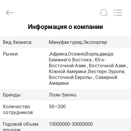
Luoyang
Sanwu
Cable
Co.,
Ltd.,.
All
Rights
Информация о компании
Reserved.
ДОМ
Вид бизнеса:
Мануфактурер,Экспортер
ПРОДУКТЫ
Рынки:
,Африка,Осеаня,Ворльдвиде
Ближнего Востока , Юго-
Восточной Азии , Восточной Азии ,
О
Южной Америки ,Вестерн Эуропе,
НАС
Восточной Европы , Северной
Америки
Бренды:
Лоян Sanwu
ПУТЕШЕСТВИЕ
ФАБРИКИ
Количество
50~200
сотрудников:
ПРОВЕРКА
Годовой объем
10000000-30000000
продаж: