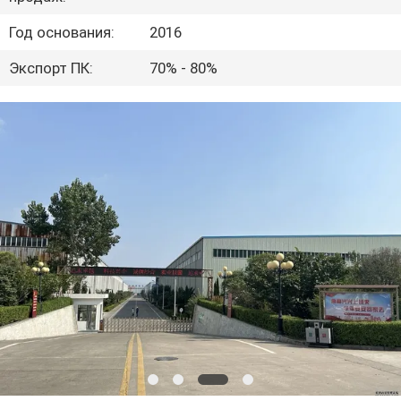
КАЧЕСТВА
Год основания:
2016
СВЯЖИТЕСЬ
Экспорт ПК:
70% - 80%
МЫ
НОВОСТИ
СПРОСИТЕ
ЦИТАТУ
КАРТА
САЙТА
PRIVACY