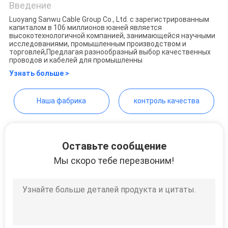
Введение
POLICY
Luoyang Sanwu Cable Group Co., Ltd. с зарегистрированным
капиталом в 106 миллионов юаней является
Luoyang Sanwu Cable Co.,
высокотехнологичной компанией, занимающейся научными
исследованиями, промышленным производством и
Ltd.,
торговлей,Предлагая разнообразный выбор качественных
проводов и кабелей для промышленны
Узнать больше >
Наша фабрика
контроль качества
Оставьте сообщение
Мы скоро тебе перезвоним!