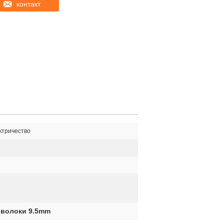
контакт
ктричество
оволоки 9.5mm