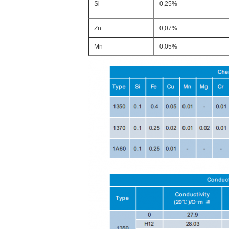
Si
0,25%
Zn
0,07%
Mn
0,05%