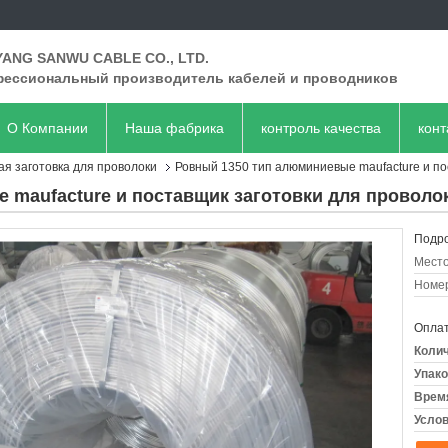
ANG SANWU CABLE CO., LTD.
ессиональный производитель кабелей и проводников
О Компании
Наша фабрика
контроль качества
кон
я заготовка для проволоки
Ровный 1350 тип алюминиевые maufacture и по
 maufacture и поставщик заготовки для проволо
Подро
Место
Номер
Оплат
Колич
Упако
Время
Услов