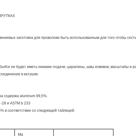
ПРУТКАХ
ниевых заготовок для проволоки быть использованным для того чтобы сесть
 Surfce не будет иметь никакие подачи, царапины, швы извивов, масштабы и р
соединение в катушке.
ка содержа aluninum 99,5%.
-28 и ASTM b 233
5% в соответствии со следующей таблицей:
Mg