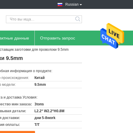
Russian
тактные данные
Отправить запрос
ставщик заготовки для проволоки 9.5mm
ки 9.5mm
бная информация о продукте:
 происхождения:
Китай
 модели:
9.5mm
а и доставка Условия:
ество мин заказа:
3tons
вывая детали:
L2.2* W2.2*H0.8M
 доставки:
дни 5-8work
ия оплаты:
T/T