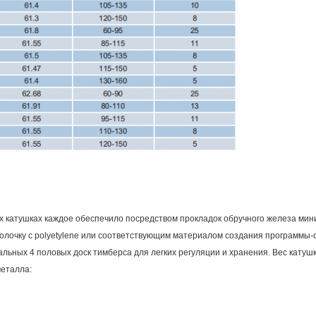
х катушках каждое обеспечило посредством прокладок обручного железа ми
олочку с polyetylene или соответствующим материалом создания программы-
льных 4 половых доск тимберса для легких регуляции и хранения. Вес катушк
металла: