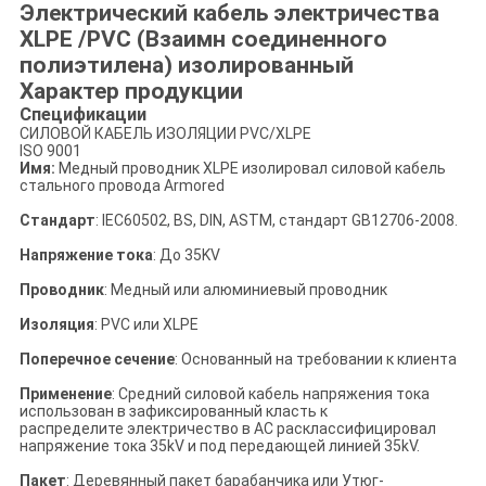
Электрический кабель электричества
XLPE /PVC (Взаимн соединенного
полиэтилена) изолированный
Характер продукции
Спецификации
СИЛОВОЙ КАБЕЛЬ ИЗОЛЯЦИИ PVC/XLPE
ISO 9001
Имя:
Медный проводник XLPE изолировал силовой кабель
стального провода Armored
Стандарт
: IEC60502, BS, DIN, ASTM, стандарт GB12706-2008.
Напряжение тока
: До 35KV
Проводник
: Медный или алюминиевый проводник
Изоляция
: PVC или XLPE
Поперечное сечение
: Основанный на требовании к клиента
Применение
: Средний силовой кабель напряжения тока
использован в зафиксированный класть к
распределите электричество в AC расклассифицировал
напряжение тока 35kV и под передающей линией 35kV.
Пакет
: Деревянный пакет барабанчика или Утюг-