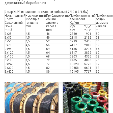
деревянный барабанчик
3-ядр XLPE изолировало силовой кабель (8.7/10 8.7/15kv)
Номинальный
Номинальный
Приблизительно
Приблизительный
Приблизите
Крест
изоляция
общий
вес кабеля
общий
Секционный
толщина
диаметр
Kg/km
диаметр
Зона
mm
кабеля
кабеля
YJV
YJLV
mm2
mm
mm
YJV
YJLV
3x25
4,5
46
2380
1901
50
3x35
4,5
49
2818
2132
53
3x50
4,5
52
3299
2405
56
3x70
4,5
56
4117
2818
59
3x95
4,5
59
5155
3294
64
3x120
4,5
64
6317
3892
69
3x150
4,5
68
7303
4366
73
3x185
4,5
72
8405
4880
76
3x240
4,5
77
10323
5728
82
3x300
4,5
82
12658
6691
88
3x400
4,5
89
15195
7767
96