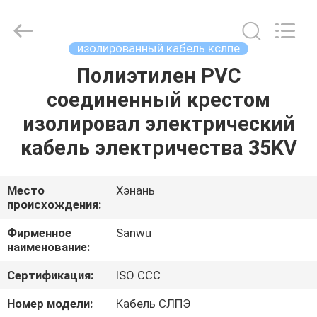
Luoyang
Sanwu
Cable
Co.,
Ltd.,.
изолированный кабель кслпе
All
Rights
Reserved.
Полиэтилен PVC
ДОМ
соединенный крестом
ПРОДУКТЫ
изолировал электрический
кабель электричества 35KV
О
НАС
Место
Хэнань
происхождения:
ПУТЕШЕСТВИЕ
Фирменное
Sanwu
наименование:
ФАБРИКИ
Сертификация:
ISO CCC
ПРОВЕРКА
Номер модели:
Кабель СЛПЭ