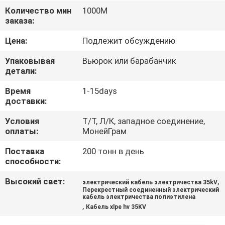
КАЧЕСТВА
Количество мин
1000M
заказа:
СВЯЖИТЕСЬ
Цена:
Подлежит обсуждению
МЫ
Упаковывая
Вьюрок или барабанчик
детали:
НОВОСТИ
Время
1-15days
доставки:
СПРОСИТЕ
Условия
Т/Т, Л/К, западное соединение,
оплаты:
МонейГрам
ЦИТАТУ
Поставка
200 тонн в день
способности:
КАРТА
Высокий свет:
,
электрический кабель электричества 35kV
САЙТА
Перекрестный соединенный электрический
кабель электричества полиэтилена
,
Кабель xlpe hv 35KV
PRIVACY